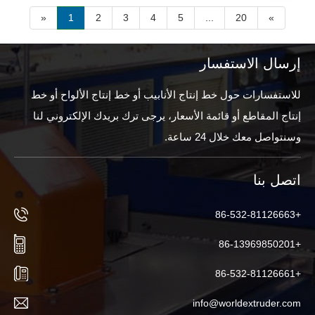
«
1
2
3
4
5
...
20
»
إرسال الاستفسار
للاستفسارات حول خط إنتاج الأنابيب أو خط إنتاج الألواح أو خط
إنتاج المقاطع أو قائمة الأسعار، يرجى ترك بريدك الإلكتروني لنا
وسنتواصل معك خلال 24 ساعة.
اتصل بنا
+86-532-81126663
+86-13969850201
+86-532-81126661
info@worldextruder.com