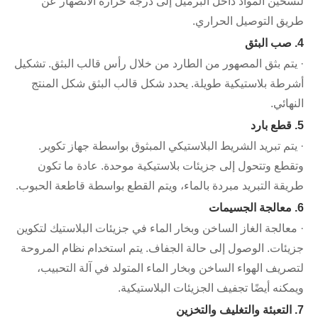
لتسخين المواد داخل البرميل إلى درجة حرارة الانصهار عن
طريق التوصيل الحراري.
4. صب البثق
· يتم بثق المصهور من الطارد من خلال رأس قالب البثق. تشكيل
أشرطة بلاستيكية طويلة. يحدد شكل قالب البثق شكل المنتج
النهائي.
5. قطع بارد
· يتم تبريد الشريط البلاستيكي المبثوق بواسطة جهاز تكوير.
وتقطع وتتحول إلى جزيئات بلاستيكية موحدة. عادة ما تكون
طريقة التبريد مبردة بالماء، ويتم القطع بواسطة قاطعة الحبوب.
6. معالجة الجسيمات
· معالجة الغاز الساخن وبخار الماء في جزيئات البلاستيك لتكوين
جزيئات. الوصول إلى حالة الجفاف. يتم استخدام نظام المروحة
لتصريف الهواء الساخن وبخار الماء المتولد في آلة التحبيب،
ويمكنه أيضًا تجفيف الجزيئات البلاستيكية.
7. التعبئة والتغليف والتخزين