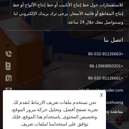
للاستفسارات حول خط إنتاج الأنابيب أو خط إنتاج الألواح أو خط
إنتاج المقاطع أو قائمة الأسعار، يرجى ترك بريدك الإلكتروني لنا
وسنتواصل معك خلال 24 ساعة.
اتصل بنا
+86-532-81126663
+86-13969850201
+86-532-81126661
info@worldextruder.com
X
نحن نستخدم ملفات تعريف الارتباط لنقدم لك
Nuozhuang، مكتب Sanlihe، مدينة Jiaozhou، مدينة Qingdao،
تجربة تصفح أفضل، وتحليل حركة مرور الموقع،
مقاطعة Shandong، الصين
وتخصيص المحتوى. باستخدام هذا الموقع، فإنك
توافق على استخدامنا لملفات تعريف