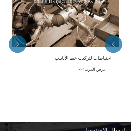


إرسال الاستفسار