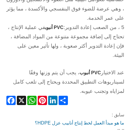
، وهي عرضة للضوء فوق البنفسجي والأكسدة ، مما يؤثر
على عمر الخدمة.
5 ، من الصعب إعادة التدوير:
في عملية الإنتاج ،
PVC أنبوب
تحتاج إلى إضافة مجموعة متنوعة من المواد المضافة ،
فإن إعادة التدوير أكثر صعوبة ، ولها تأثير معين على
البيئة.
عند الاختيار
، يجب أن يتم وزنها وفقًا
PVC أنبوب
لسيناريوهات التطبيق المحددة ويحتاج إلى تلعب كامل
لمزاياه وتجنب عيوبه.
acebook
WhatsApp
X
Pinterest
LinkedIn
Share
سابق :
ما هو مبدأ العمل لخط إنتاج أنابيب عزل HDPE؟