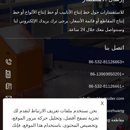
للاستفسارات حول خط إنتاج الأنابيب أو خط إنتاج الألواح أو خط
إنتاج المقاطع أو قائمة الأسعار، يرجى ترك بريدك الإلكتروني لنا
وسنتواصل معك خلال 24 ساعة.
اتصل بنا
+86-532-81126663
+86-13969850201
+86-532-81126661
info@worldextruder.com
X
Nuozhuang، مكتب Sanlihe، مدينة Jiaozhou، مدينة Qingdao،
نحن نستخدم ملفات تعريف الارتباط لنقدم لك
تجربة تصفح أفضل، وتحليل حركة مرور الموقع،
مقاطعة Shandong، الصين
وتخصيص المحتوى. باستخدام هذا الموقع، فإنك