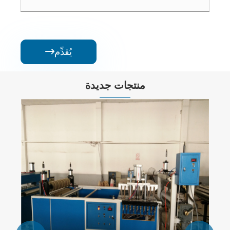
يُقدِّم

منتجات جديدة
خط أنابيب جدار مسطح مزدوج
عرض المزيد >>