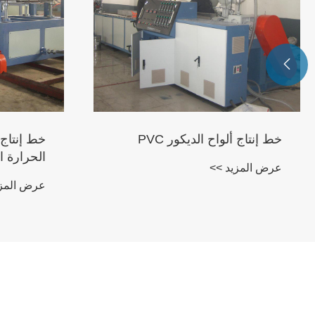

خط إنتاج ألواح الديكور PVC
خط إنتاج 
الحرارة الر
عرض المزيد >>
عرض المزي