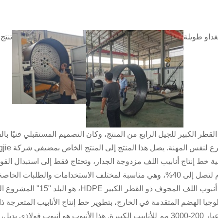
غداو طويلة
لقطر الكبير للجيل الرابع من المنتج، وكان التصميم المستقبلي فنيًا با
ية خط إنتاج أنابيب اللف مزدوجة الجدار، وتحتاج فقط إلى استبدال القوال
تلف الاستخدامات والطلبات الخاصة، وقد قدمت مساهمة هائلة في الحفاظ على الطاقة وحماية البيئة!
• إن أنبوب اللف المجو
لاذي بديل، منتج تصريف تلوث مياه الصرف المثالي لأنابيب الأسمنت.