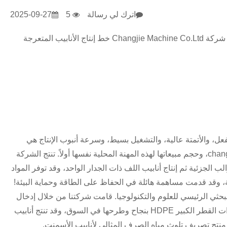
اترك لي رسالة
5
2025-09-27
تنتج شركة Changjie Machine Co.Ltd خط إنتاج الأنابيب المتعرجة
لفعل، والأتمتة عالية، والتشغيل بسيط، وسرعة أنبوب الإنتاج هي
الأسرع لنفس المهنة. يصل هذا المنتج إلى المنتج الخاص بمضيفي شركة changjie، وحجم مبيعاتها لهذه المهنة المحلية نفسها أولاً. تنتج الشركة
ب الجزئية ثم إنتاج أنابيب اللف ذات الجدار الواحد، وقد توفر المواد
ف ذو القطر الكبير HDPE، هو البلد "15" المشروع البحثي الرئيسي للعلوم والتكنولوجيا. قامت شركتنا من خلال إدخال
تكنولوجيا الهضم المتقدمة في الخارج، بتطوير خط إنتاج الأنابيب المتعرجة ذات القطر الكبير HDPE بنجاح وطرحها في السوق، وقد تنتج أنابيب