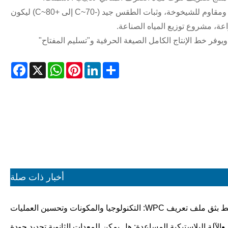
• أنبوب لف مجوف كبير الحجم HDPE غير سام، ولا طعم له، ويمنع التآكل، ومقاوم للشيخوخة، وثبات الطقس جيد (-70~C إلى +80~C) ليكون
ة، مشروع توزيع المياه الصناعة.
يوفر خط الإنتاج الكامل الصيغة الحرفية و"تسليم المفتاح"
acebook
WhatsApp
X
Pinterest
LinkedIn
Share
أخبار ذات صلة
ق ملف تعريف WPC: التكنولوجيا والمكونات وتحسين العمليات
الآلة البلاستيكية المساعدة: هل يمكن للمعدات الثانوية تحديد جودة