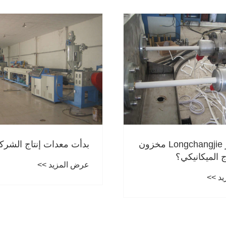
كيف يدير Longchangjie مخزون
بدأت معدات إنتاج الشرك
ج الميكانيكي؟
عرض المزيد >>
د >>