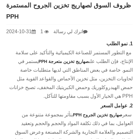
ظروف السوق لصهاريج تخزين الجروح المستمرة
PPH
اترك لي رسالة
1
2024-10-31
1. نمو الطلب
مع التطور المستمر للصناعة الكيميائية والتأكيد على سلامة
الإنتاج، فإن الطلب على
يستمر في
صهاريج تخزين متعرجة PPH
النمو. خاصة في بعض المناطق التي لديها متطلبات خاصة
لحاويات التخزين، مثل تخزين الأحماض والقواعد القوية مثل
حمض الهيدروكلوريك وحمض الكبريتيك المخفف، تصبح خزانات
PPH هي الخيار الأول بسبب مقاومتها للتآكل.
2. عوامل السعر
سعر
يتأثر بمجموعة متنوعة من
صهاريج تخزين الجروح PPH
العوامل، بما في ذلك تكلفة المواد والحجم والحجم وتعقيد
التصميم والعلامة التجارية والشركة المصنعة وعرض السوق