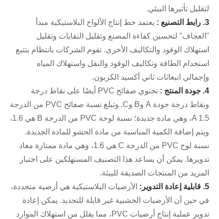
لتقليل تأثيرها البيئي.
3. رابط التصنيع :
يعتمد خط إنتاج الألواح البلاستيكية مبدأ
"العجاف" لتحسين كفاءة المصنع وتقليل النفايات وتقليل
استهلاك الوقود والتكاليف الأخرى. تقوم الشركات بانتظام بتتبع
استخدام الطاقة وتكاليف الوقود والنقل واستهلاك المياه
وإجمالي انبعاثات ثاني أكسيد الكربون.
4. جودة المنتج :
تحتوي صفائح PVC أيضًا على نقاط درجة
ونقاط درجة جودة A وB وC. وتبلغ نسبة صفائح PVC من الدرجة
A 1.5، وهي مادة جديدة؛ نسبة لوحة PVC من الدرجة B هي 1.6،
ويتم إضافة الكمية المناسبة من مادة الحشو للمادة الجديدة.
نسبة لوح PVC من الدرجة C هي 1.6، وهي مادة ممتازة معاد
تدويرها. يمكن أن يساعد هذا التصنيف المستهلكين على اختيار
المزيد من المنتجات الصديقة للبيئة.
5. قابلية إعادة التدوير:
الأرضيات البلاستيكية هي أرضية متجددة،
في حين أن الأرضيات الخشبية غير قابلة للتجديد. يمكن إعادة
تدوير عملية إنتاج أرضيات PVC، مما يقلل من استهلاك الموارد