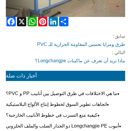
acebook
WhatsApp
X
Pinterest
LinkedIn
Share
سابق :
طرق ومزايا تحسين المقاومة الحرارية للـ PVC
التالي :
ماذا تريد أن تعرف عن ماكينات Longchangjie؟
أخبار ذات صلة
ما هي الاختلافات في طرق التوصيل بين أنابيب PP و PVC؟
اتجاهات تطوير السوق لخطوط إنتاج الألواح البلاستيكية
كيفية منع التسرب في خطوط الأنابيب الخارجية؟
أنبوب Longchangjie PE ذو الجدار الصلب والملف الحلزوني