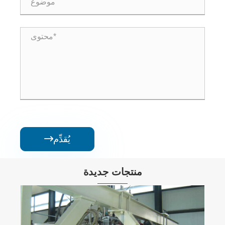
يُقدِّم

منتجات جديدة