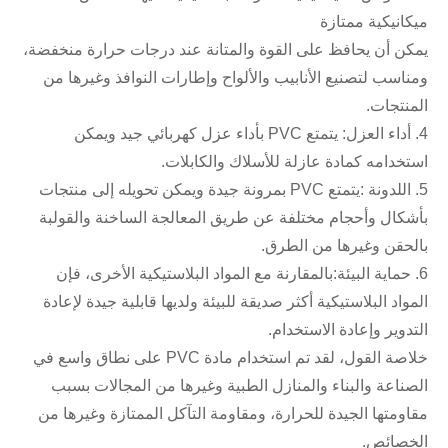
ميكانيكية ممتازة
يمكن أن يحافظ على القوة والمتانة عند درجات حرارة منخفضة،
ومناسب لتصنيع الأنابيب والألواح وإطارات النوافذ وغيرها من
المنتجات.
4. أداء العزل
: يتمتع PVC بأداء عزل كهربائي جيد ويمكن
استخدامه كمادة عازلة للأسلاك والكابلات.
5. اللدونة :
يتمتع PVC بمرونة جيدة ويمكن تحويله إلى منتجات
بأشكال وأحجام مختلفة عن طريق المعالجة الساخنة والقولبة
بالحقن وغيرها من الطرق.
6. حماية البيئة:
بالمقارنة مع المواد البلاستيكية الأخرى، فإن
المواد البلاستيكية أكثر صديقة للبيئة ولديها قابلية جيدة لإعادة
التدوير وإعادة الاستخدام.
خلاصة القول، لقد تم استخدام مادة PVC على نطاق واسع في
الصناعة والبناء والمنازل الطبية وغيرها من المجالات بسبب
مقاومتها الجيدة للحرارة، ومقاومة التآكل الممتازة وغيرها من
الخصائص.