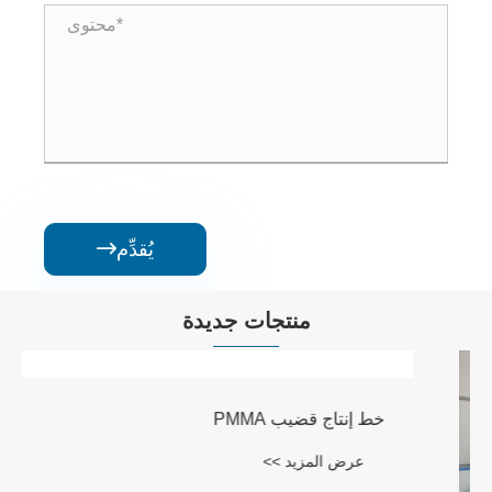
يُقدِّم

منتجات جديدة