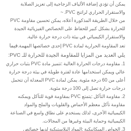
يمكن أن تؤدي إضافة الألياف الزجاجية إلى تعزيز الصلابة
والاستقرار الحراري لراتنج PVC. ~
من خلال الطريقة المذكورة أعلاه، يمكن تحسين مقاومة PVC
للحرارة بشكل كبير للحفاظ على الخصائص الفيزيائية الجيدة
والاستقرار الكيميائي في بيئة ذات درجة حرارة عالية.
فيما
تعد المقاومة الحرارية لمادة PVC إحدى خصائصها المهمة.
يلي العديد من المزايا للمقاومة الجيدة للحرارة للـ PVC:
1. مقاومة درجات الحرارة العالية :
تتميز مادة PVC بثبات حراري
عالي ويمكن استخدامها عادة لفترة طويلة في بيئة درجة حرارة
أعلى من 60 درجة مئوية. يمكن لمادة PVC المعدلة أن تتحمل
درجات حرارة تصل إلى 100 درجة مئوية.
2. مقاومة التآكل :
يتمتع PVC بمقاومة قوية للتآكل ويمكنه
مقاومة تآكل معظم الأحماض والقلويات والملح والمواد
الكيميائية الأخرى، لذلك يستخدم على نطاق واسع في الصناعة
الكيميائية وحماية البيئة وغيرها من المجالات.
3. الخواص الميكانيكية :
المواد البلاستيكية لديها خصائص