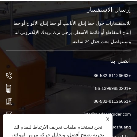
إرسال الاستفسار
للاستفسارات حول خط إنتاج الأنابيب أو خط إنتاج الألواح أو خط
إنتاج المقاطع أو قائمة الأسعار، يرجى ترك بريدك الإلكتروني لنا
وسنتواصل معك خلال 24 ساعة.
اتصل بنا
+86-532-81126663
+86-13969850201
+86-532-81126661
info@worldextruder.com
X
Nuozhuang، مكتب Sanlihe، مدينة Jiaozhou، مدينة Qingdao،
نحن نستخدم ملفات تعريف الارتباط لنقدم لك
تجربة تصفح أفضل، وتحليل حركة مرور الموقع،
مقاطعة Shandong، الصين