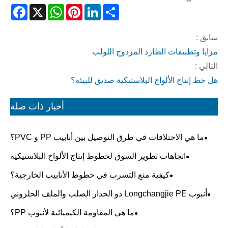
acebook
WhatsApp
X
Pinterest
LinkedIn
Share
سابق :
مزايا وتطبيقات الطارد المزدوج اللولب
التالي :
هل خط إنتاج الألواح البلاستيكية صديق للبيئة؟
أخبار ذات صلة
ما هي الاختلافات في طرق التوصيل بين أنابيب PP و PVC؟
اتجاهات تطوير السوق لخطوط إنتاج الألواح البلاستيكية
كيفية منع التسرب في خطوط الأنابيب الخارجية؟
أنبوب Longchangjie PE ذو الجدار الصلب والملف الحلزوني
أكمل بنجاح التشغيل التجريبي!!!
ما هي المقاومة الكيميائية لأنبوب PP؟