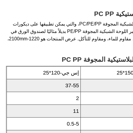
ة PC PP
يحقق خط إنتاج الألواح الشبكية المجوفة البلاستيكية إنتاجًا مستمرًا للوحات الشبكية المجوفة PC/PE/PP، والتي يمكن تطبيقها على ديكورات
البناء، تجميع الإعلانات، وعزل الضوضاء للطرق السريعة وكذلك التغليف. تعتبر اللوحة الشبكية المجوفة PE/PP بديلاً مثاليًا لصندوق الورق في
صنع صندوق التغليف. يتميز بالوزن الخفيف، الكثافة العالية، مقاوم للرطوبة، مقاوم للماء، ومقاوم للتآكل. عرض المنتجات هو 1220-2100mm،
تيكية المجوفة PC PP
إس جي-120*25
37-55
2
11
0.5-5