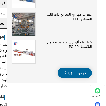
قوة
سرع
معدات صهاريج التخزين ذات اللف
المستمر PPH
الس
مي
خط إنتاج ألواح شبكية مجوفة من
يتم ا
البلاستيك PC PP
والآل
للشم
الصال
أسقف
عرض المزيد
حاجز 
لوحة 
جدار 
تف
WhatsApp
1. تجربة غنية ومهندسين ممتازين