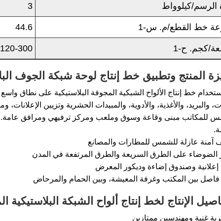
 الرسم/كيلوواط
3
ة خط القطع/م. س-1
44.6
عة/كجم. ح-1
120-300
زة المنتج وتطبيق خط إنتاج لوحة شبكة الجوف البلاستيك
ستخدام خط إنتاج الألواح الشبكية المجوفة البلاستيكية على نطاق واسع ف
ات، والبريد، والأغذية، والأدوية، والمبيدات الحشرية وتزيين الإعلانات، 
س للمكاتب مبنى وقاعة وسوق وملعب ومركز ترفيهي ومرافق عامة. 
ة.
 آمنة عازلة للشمس للمطارات والمصانع
الضوضاء على الطرق السريعة والطرق المرتفعة في المدن
إعلانية وصندوق إضاءة وديكور المعرض
فاصل بين المكتب وغرفة المعيشة، وبين الحمام والمرحاض
اصيل الإنتاج لخط إنتاج ألواح الشبكة البلاستيكية المجوف