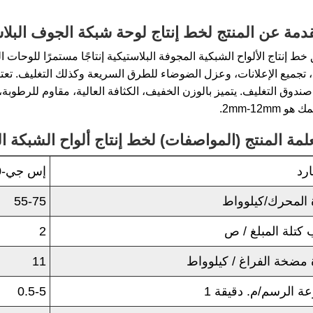
دمة عن المنتج لخط إنتاج لوحة شبكة الجوف البلاستيكي
و 2mm-12mm.
لمة المنتج (المواصفات) لخط إنتاج ألواح الشبكة البلاس
رد
إس جي-150*25
 المحرك/كيلوواط
55-75
كتلة المبلغ / ص
2
 مضخة الفراغ / كيلوواط
11
ة الرسم/م. دقيقة 1
0.5-5