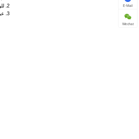
2. للوحات PP، PC، PE
E-Mail
3. عرض اللوحة: 1220-2100 مم، السمك: 2-12 مم
Wechat