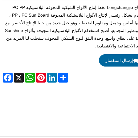
إن إنتاج Longchangjie لخط إنتاج الألواح الشبكية المجوفة البلاستيكية PC PP
يستخدم بشكل رئيسي لإنتاج الألواح البلاستيكية المجوفة PP ، PC Sun Board ،
 أملس وجميل ومقاوم للضغط ، وهو جيل جديد من خط الإنتاج الأخضر. مع
تقدم وتطور المجتمع، أصبح استخدام الألواح البلاستيكية المجوفة وألواح Sunshine
Board على نطاق واسع. وحدة البثق للوح الشبكي المجوف ستجلب لنا المزيد من
د الاجتماعية والاقتصادية.
إرسال استفسار
cebook
WhatsApp
X
Pinterest
LinkedIn
Share